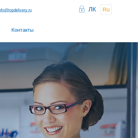
ЛК
Ru
nfo@topdelivery.ru
Контакты